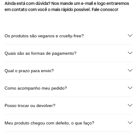
Ainda está com dúvida? Nos mande um e-mail e logo entraremos
em contato com você o mais rápido possível. Fale conosco!
Os produtos são veganos e cruelty-free?
Sim! Todos os produtos Dudah! são 100% veganos e livres de testes em
animais.
Quais são as formas de pagamento?
Cartão de crédito (até 6x sem juros) e Pix (à vista). Sem taxas
escondidas!
Qual o prazo para envio?
Seu pedido é processado em até 2 dias úteis após a confirmação de
pagamento. O prazo de entrega varia de acordo com o CEP e o tipo de
Como acompanho meu pedido?
frete escolhido.
Assim que o pedido for enviado, você recebe no seu e-mail o código de
rastreio! Transparência de ponta a ponta.
Posso trocar ou devolver?
Sim! Você tem até 7 dias corridos após o recebimento para solicitar
devolução ou troca, conforme o Código de Defesa do Consumidor. Fale
Meu produto chegou com defeito, o que faço?
com a gente:
sac@dudahbeauty.com
Envie um e-mail para
sac@dudahbeauty.com
com: número do pedido,