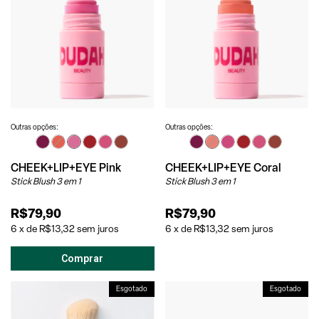
Outras opções:
Outras opções:
CHEEK+LIP+EYE Pink
CHEEK+LIP+EYE Coral
Stick Blush 3 em 1
Stick Blush 3 em 1
R$79,90
R$79,90
6
x
de
R$13,32
sem juros
6
x
de
R$13,32
sem juros
Esgotado
Esgotado