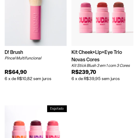
D! Brush
Kit Cheek+Lip+Eye Trio
Pincel Multifuncional
Novas Cores
Kit Stick Blush 3 em 1 com 3 Cores
R$64,90
R$239,70
6
x
de
R$10,82
sem juros
6
x
de
R$39,95
sem juros
Esgotado