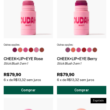
Outras opções:
Outras opções:
CHEEK+LIP+EYE Rose
CHEEK+LIP+EYE Berry
Stick Blush 3 em 1
Stick Blush 3 em 1
R$79,90
R$79,90
6
x
de
R$13,32
sem juros
6
x
de
R$13,32
sem juros
Esgotado