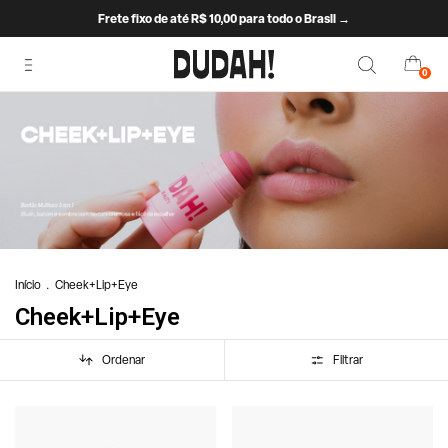
Frete fixo de até R$ 10,00 para todo o Brasil →
0
Início
.
Cheek+Lip+Eye
Cheek+Lip+Eye
Ordenar
Filtrar