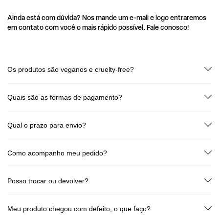
Ainda está com dúvida? Nos mande um e-mail e logo entraremos
em contato com você o mais rápido possível. Fale conosco!
Os produtos são veganos e cruelty-free?
Sim! Todos os produtos Dudah! são 100% veganos e livres de testes em
animais.
Quais são as formas de pagamento?
Cartão de crédito (até 6x sem juros) e Pix (à vista). Sem taxas
escondidas!
Qual o prazo para envio?
Seu pedido é processado em até 2 dias úteis após a confirmação de
pagamento. O prazo de entrega varia de acordo com o CEP e o tipo de
Como acompanho meu pedido?
frete escolhido.
Assim que o pedido for enviado, você recebe no seu e-mail o código de
rastreio! Transparência de ponta a ponta.
Posso trocar ou devolver?
Sim! Você tem até 7 dias corridos após o recebimento para solicitar
devolução ou troca, conforme o Código de Defesa do Consumidor. Fale
Meu produto chegou com defeito, o que faço?
com a gente:
sac@dudahbeauty.com