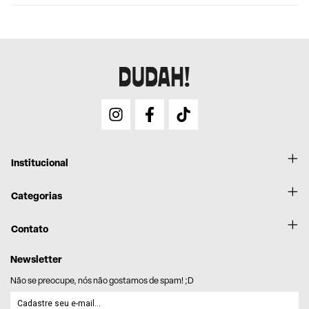
Envie um e-mail para
sac@dudahbeauty.com
com: número do pedido,
fotos do produto e descrição do problema. A gente resolve! Nosso time
retorna com as orientações.
Institucional
Categorias
Contato
Newsletter
Não se preocupe, nós não gostamos de spam! ;D