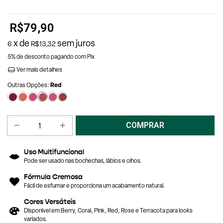
R$79,90
x de
sem juros
6
R$13,32
5% de desconto
pagando com Pix
Ver mais detalhes
Red
Outras Opções:
Uso Multifuncional
Pode ser usado nas bochechas, lábios e olhos.
Fórmula Cremosa
Fácil de esfumar e proporciona um acabamento natural.
Cores Versáteis
Disponível em Berry, Coral, Pink, Red, Rose e Terracota para looks
variados.