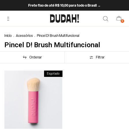
Frete fixo de até R$ 10,00 para todo o Brasil →
0
Início
.
Acessórios
.
Pincel D! Brush Multifuncional
Pincel D! Brush Multifuncional
Ordenar
Filtrar
Esgotado