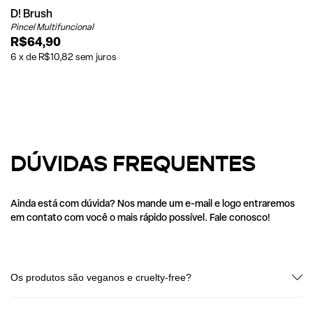
D! Brush
Pincel Multifuncional
R$64,90
6
x
de
R$10,82
sem juros
DÚVIDAS FREQUENTES
Ainda está com dúvida? Nos mande um e-mail e logo entraremos
em contato com você o mais rápido possível. Fale conosco!
Os produtos são veganos e cruelty-free?
Sim! Todos os produtos Dudah! são 100% veganos e livres de testes em