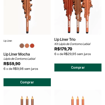
Lip Liner Trio
Lip Liner:
Kit Lápis de Contorno Labial
R$179,70
Lip Liner Mocha
6
x
de
R$29,95
sem juros
Lápis de Contorno Labial
R$59,90
6
x
de
R$9,98
sem juros