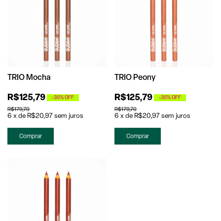
TRIO Mocha
TRIO Peony
R$125,79
R$125,79
-
30
%
OFF
-
30
%
OFF
R$179,70
R$179,70
6
x
de
R$20,97
sem juros
6
x
de
R$20,97
sem juros
Comprar
Comprar