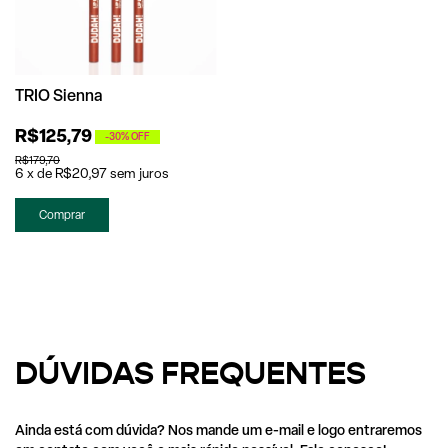
TRIO Sienna
R$125,79
-
30
%
OFF
R$179,70
6
x
de
R$20,97
sem juros
Comprar
DÚVIDAS FREQUENTES
Ainda está com dúvida? Nos mande um e-mail e logo entraremos