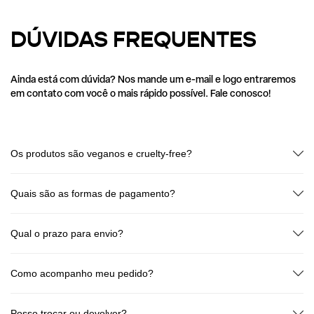
DÚVIDAS FREQUENTES
Ainda está com dúvida? Nos mande um e-mail e logo entraremos
em contato com você o mais rápido possível. Fale conosco!
Os produtos são veganos e cruelty-free?
Sim! Todos os produtos Dudah! são 100% veganos e livres de testes em
animais.
Quais são as formas de pagamento?
Cartão de crédito (até 6x sem juros) e Pix (à vista). Sem taxas
escondidas!
Qual o prazo para envio?
Seu pedido é processado em até 2 dias úteis após a confirmação de
pagamento. O prazo de entrega varia de acordo com o CEP e o tipo de
Como acompanho meu pedido?
frete escolhido.
Assim que o pedido for enviado, você recebe no seu e-mail o código de
rastreio! Transparência de ponta a ponta.
Posso trocar ou devolver?