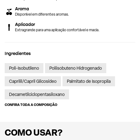
Aroma
Disponível em diferentes aromas.
Aplicador
Extragrande para uma aplicação confortável e macia.
Ingredientes
Poli-Isobutileno
Poliisobuteno Hidrogenado
Caprilil/Capril Glicosídeo
Palmitato de Isopropila
Decametilciclopentasiloxano
CONFIRA TODA A COMPOSIÇÃO
COMO USAR?