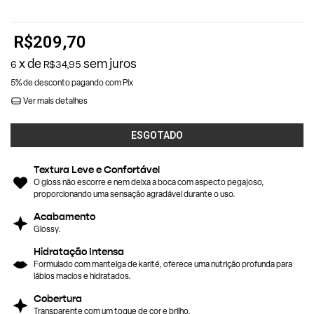
R$209,70
x de
sem juros
6
R$34,95
5% de desconto
pagando com Pix
Ver mais detalhes
Textura Leve e Confortável
O gloss não escorre e nem deixa a boca com aspecto pegajoso,
proporcionando uma sensação agradável durante o uso.
Acabamento
Glossy.
Hidratação Intensa
Formulado com manteiga de karité, oferece uma nutrição profunda para
lábios macios e hidratados.
Cobertura
Transparente com um toque de cor e brilho.