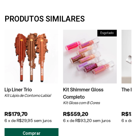
PRODUTOS SIMILARES
Esgotado
Lip Liner Trio
Kit Shimmer Gloss
The B
Kit Lápis de Contorno Labial
Completo
Kit Gloss com 8 Cores
R$179,70
R$559,20
R$13
6
x
de
R$29,95
sem juros
6
x
de
R$93,20
sem juros
6
x
de
R